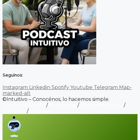
Seguinos:
Instagram
Linkedin
Spotify
Youtube
Telegram
Map-
marked-alt
©Intuitivo – Conocénos, lo hacemos simple.
Carrito de ventas
/
Wordpress
/
Alojamiento web
/
Contacto
/
Biopage