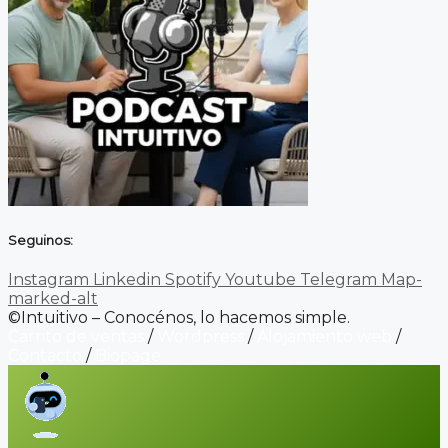
Seguinos:
Instagram
Linkedin
Spotify
Youtube
Telegram
Map-
marked-alt
©Intuitivo – Conocénos, lo hacemos simple.
Carrito de ventas
/
Wordpress
/
Alojamiento web
/
Contacto
/
Biopage