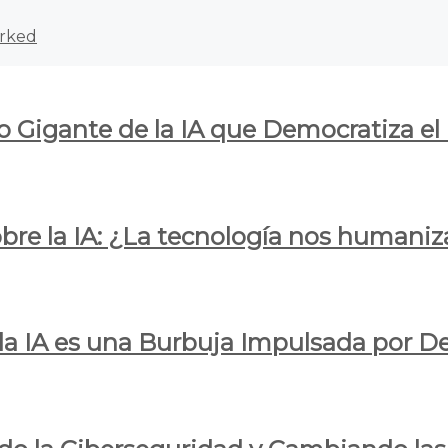
rked
o Gigante de la IA que Democratiza el
obre la IA: ¿La tecnología nos humani
e la IA es una Burbuja Impulsada por