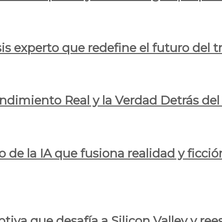
is experto que redefine el futuro del t
endimiento Real y la Verdad Detrás de
o de la IA que fusiona realidad y ficció
iva que desafía a Silicon Valley y reesc