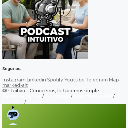
Seguinos:
Instagram
Linkedin
Spotify
Youtube
Telegram
Map-
marked-alt
©Intuitivo – Conocénos, lo hacemos simple.
Carrito de ventas
/
Wordpress
/
Alojamiento web
/
Contacto
/
Biopage