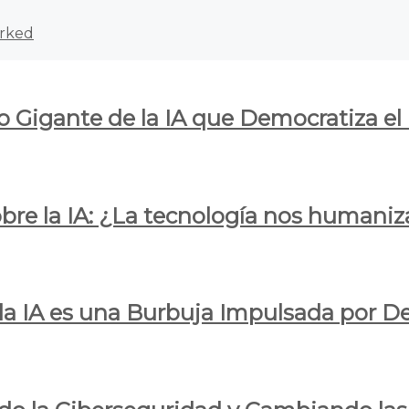
rked
o Gigante de la IA que Democratiza el
obre la IA: ¿La tecnología nos humani
e la IA es una Burbuja Impulsada por