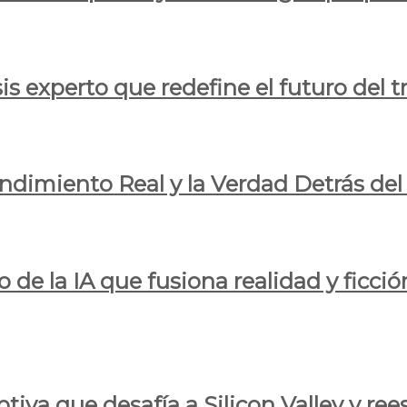
is experto que redefine el futuro del t
endimiento Real y la Verdad Detrás de
o de la IA que fusiona realidad y ficció
iva que desafía a Silicon Valley y reesc