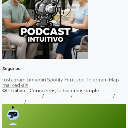
Seguinos:
Instagram
Linkedin
Spotify
Youtube
Telegram
Map-
marked-alt
©Intuitivo – Conocénos, lo hacemos simple.
Carrito de ventas
/
Wordpress
/
Alojamiento web
/
Contacto
/
Biopage