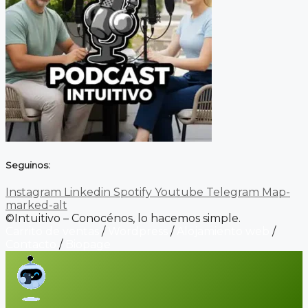
Seguinos:
Instagram
Linkedin
Spotify
Youtube
Telegram
Map-
marked-alt
©Intuitivo – Conocénos, lo hacemos simple.
Carrito de ventas
/
Wordpress
/
Alojamiento web
/
Contacto
/
Biopage