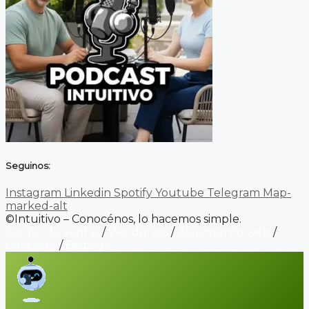
Seguinos:
Instagram
Linkedin
Spotify
Youtube
Telegram
Map-
marked-alt
©Intuitivo – Conocénos, lo hacemos simple.
Carrito de ventas
/
Wordpress
/
Alojamiento web
/
Contacto
/
Biopage