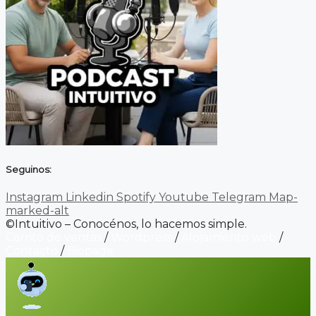
Seguinos:
Instagram
Linkedin
Spotify
Youtube
Telegram
Map-
marked-alt
©Intuitivo – Conocénos, lo hacemos simple.
Carrito de ventas
/
Wordpress
/
Alojamiento web
/
Contacto
/
Biopage