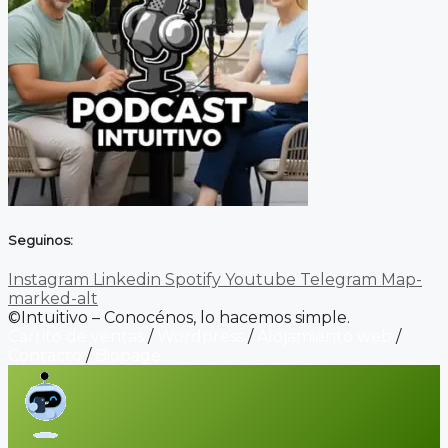
Seguinos:
Instagram
Linkedin
Spotify
Youtube
Telegram
Map-
marked-alt
©Intuitivo – Conocénos, lo hacemos simple.
Carrito de ventas
/
Wordpress
/
Alojamiento web
/
Contacto
/
Biopage