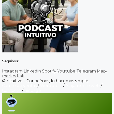
Seguinos:
Instagram
Linkedin
Spotify
Youtube
Telegram
Map-
marked-alt
©Intuitivo – Conocénos, lo hacemos simple.
Carrito de ventas
/
Wordpress
/
Alojamiento web
/
Contacto
/
Biopage