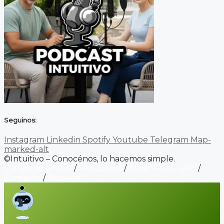
Seguinos:
Instagram
Linkedin
Spotify
Youtube
Telegram
Map-
marked-alt
©Intuitivo – Conocénos, lo hacemos simple.
Carrito de ventas
/
Wordpress
/
Alojamiento web
/
Contacto
/
Biopage