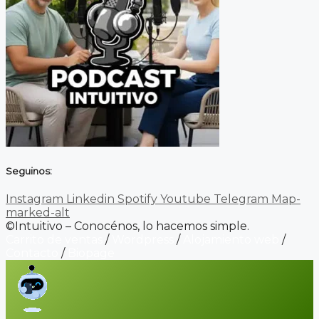
Seguinos:
Instagram
Linkedin
Spotify
Youtube
Telegram
Map-
marked-alt
©Intuitivo – Conocénos, lo hacemos simple.
Carrito de ventas
/
Wordpress
/
Alojamiento web
/
Contacto
/
Biopage