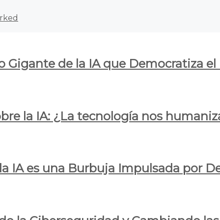
rked
o Gigante de la IA que Democratiza el
obre la IA: ¿La tecnología nos humani
e la IA es una Burbuja Impulsada por