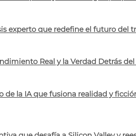
is experto que redefine el futuro del t
endimiento Real y la Verdad Detrás de
o de la IA que fusiona realidad y ficció
iva que desafía a Silicon Valley y reesc