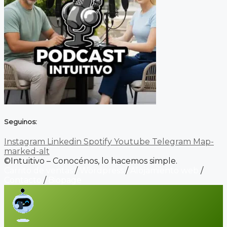
Seguinos:
Instagram
Linkedin
Spotify
Youtube
Telegram
Map-
marked-alt
©Intuitivo – Conocénos, lo hacemos simple.
Carrito de ventas
/
Wordpress
/
Alojamiento web
/
Contacto
/
Biopage