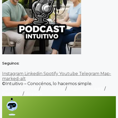
Seguinos:
Instagram
Linkedin
Spotify
Youtube
Telegram
Map-
marked-alt
©Intuitivo – Conocénos, lo hacemos simple.
Carrito de ventas
/
Wordpress
/
Alojamiento web
/
Contacto
/
Biopage