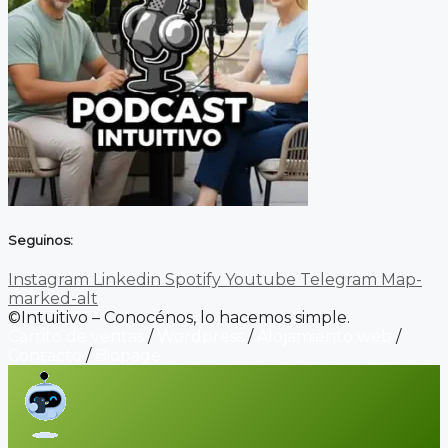
Seguinos:
Instagram
Linkedin
Spotify
Youtube
Telegram
Map-
marked-alt
©Intuitivo – Conocénos, lo hacemos simple.
Carrito de ventas
/
Wordpress
/
Alojamiento web
/
Contacto
/
Biopage