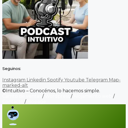
Seguinos:
Instagram
Linkedin
Spotify
Youtube
Telegram
Map-
marked-alt
©Intuitivo – Conocénos, lo hacemos simple.
Carrito de ventas
/
Wordpress
/
Alojamiento web
/
Contacto
/
Biopage