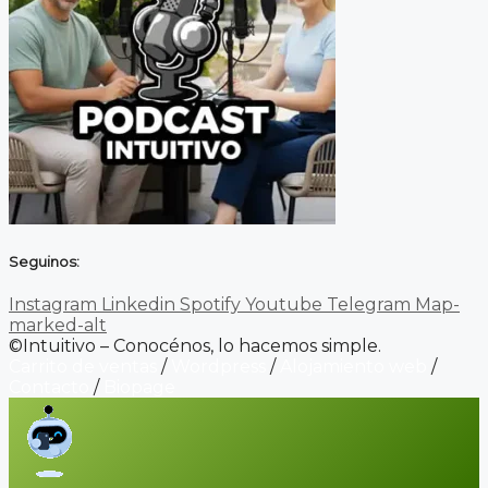
Seguinos:
Instagram
Linkedin
Spotify
Youtube
Telegram
Map-
marked-alt
©Intuitivo – Conocénos, lo hacemos simple.
Carrito de ventas
/
Wordpress
/
Alojamiento web
/
Contacto
/
Biopage