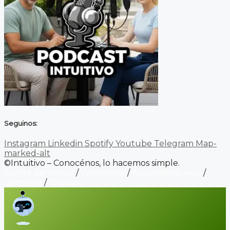
Seguinos:
Instagram
Linkedin
Spotify
Youtube
Telegram
Map-
marked-alt
©Intuitivo – Conocénos, lo hacemos simple.
Carrito de ventas
/
Wordpress
/
Alojamiento web
/
Contacto
/
Biopage