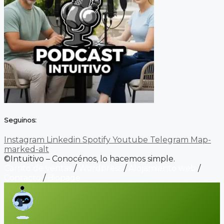
Seguinos:
Instagram
Linkedin
Spotify
Youtube
Telegram
Map-
marked-alt
©Intuitivo – Conocénos, lo hacemos simple.
Carrito de ventas
/
Wordpress
/
Alojamiento web
/
Contacto
/
Biopage