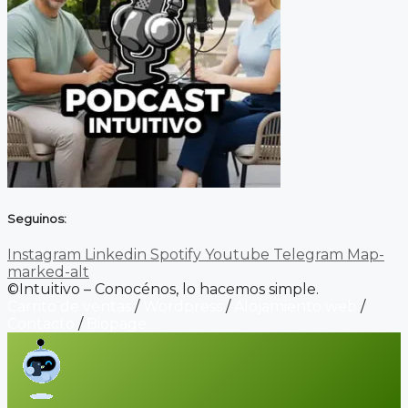
Seguinos:
Instagram
Linkedin
Spotify
Youtube
Telegram
Map-
marked-alt
©Intuitivo – Conocénos, lo hacemos simple.
Carrito de ventas
/
Wordpress
/
Alojamiento web
/
Contacto
/
Biopage