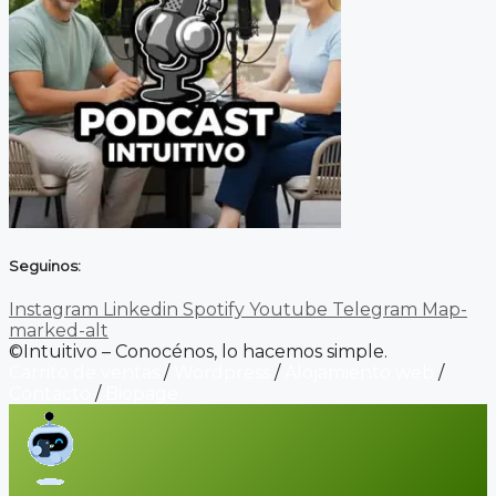
Seguinos:
Instagram
Linkedin
Spotify
Youtube
Telegram
Map-
marked-alt
©Intuitivo – Conocénos, lo hacemos simple.
Carrito de ventas
/
Wordpress
/
Alojamiento web
/
Contacto
/
Biopage