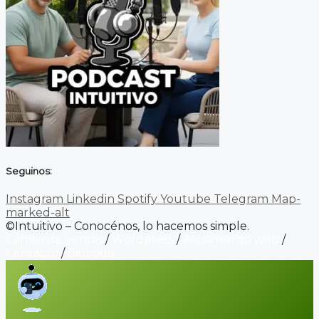
Seguinos:
Instagram
Linkedin
Spotify
Youtube
Telegram
Map-
marked-alt
©Intuitivo – Conocénos, lo hacemos simple.
Carrito de ventas
/
Wordpress
/
Alojamiento web
/
Contacto
/
Biopage