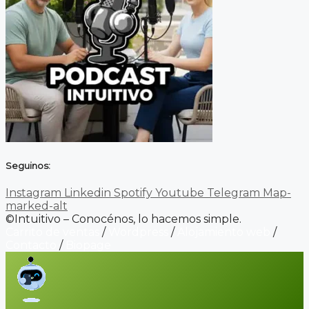
Seguinos:
Instagram
Linkedin
Spotify
Youtube
Telegram
Map-
marked-alt
©Intuitivo – Conocénos, lo hacemos simple.
Carrito de ventas
/
Wordpress
/
Alojamiento web
/
Contacto
/
Biopage