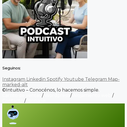
Seguinos:
Instagram
Linkedin
Spotify
Youtube
Telegram
Map-
marked-alt
©Intuitivo – Conocénos, lo hacemos simple.
Carrito de ventas
/
Wordpress
/
Alojamiento web
/
Contacto
/
Biopage