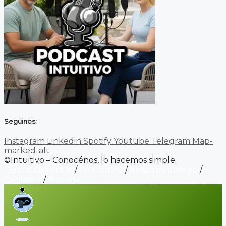
Seguinos:
Instagram
Linkedin
Spotify
Youtube
Telegram
Map-
marked-alt
©Intuitivo – Conocénos, lo hacemos simple.
Carrito de ventas
/
Wordpress
/
Alojamiento web
/
Contacto
/
Biopage