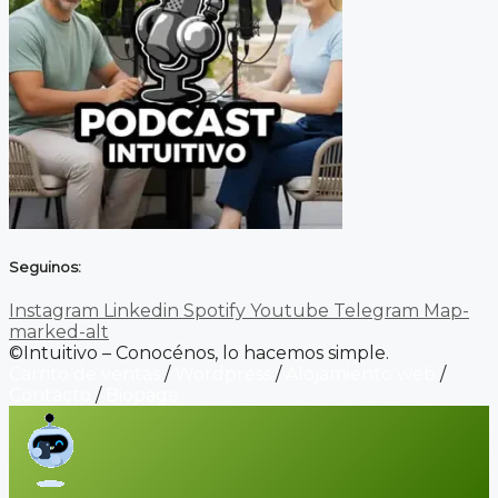
Seguinos:
Instagram
Linkedin
Spotify
Youtube
Telegram
Map-
marked-alt
©Intuitivo – Conocénos, lo hacemos simple.
Carrito de ventas
/
Wordpress
/
Alojamiento web
/
Contacto
/
Biopage