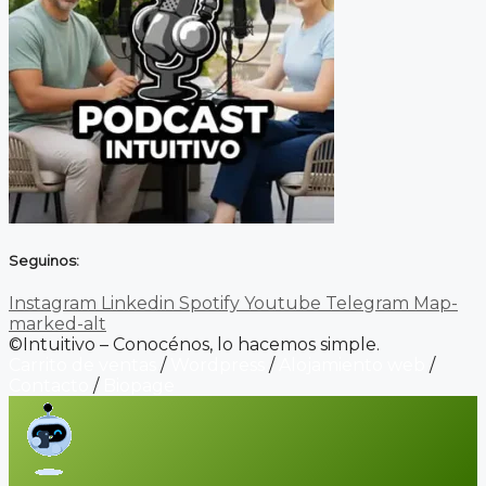
Seguinos:
Instagram
Linkedin
Spotify
Youtube
Telegram
Map-
marked-alt
©Intuitivo – Conocénos, lo hacemos simple.
Carrito de ventas
/
Wordpress
/
Alojamiento web
/
Contacto
/
Biopage