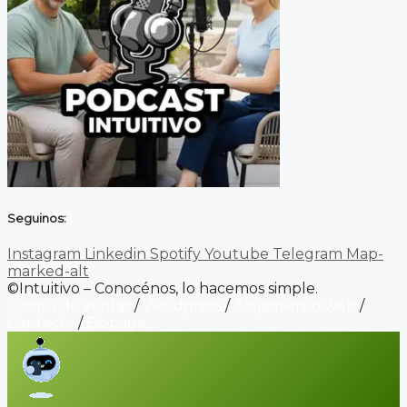
Seguinos:
Instagram
Linkedin
Spotify
Youtube
Telegram
Map-
marked-alt
©Intuitivo – Conocénos, lo hacemos simple.
Carrito de ventas
/
Wordpress
/
Alojamiento web
/
Contacto
/
Biopage