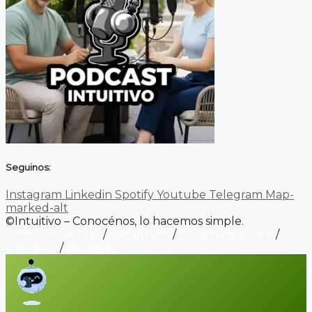
Seguinos:
Instagram
Linkedin
Spotify
Youtube
Telegram
Map-
marked-alt
©Intuitivo – Conocénos, lo hacemos simple.
Carrito de ventas
/
Wordpress
/
Alojamiento web
/
Contacto
/
Biopage