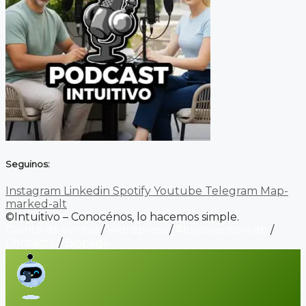
Seguinos:
Instagram
Linkedin
Spotify
Youtube
Telegram
Map-
marked-alt
©Intuitivo – Conocénos, lo hacemos simple.
Carrito de ventas
/
Wordpress
/
Alojamiento web
/
Contacto
/
Biopage