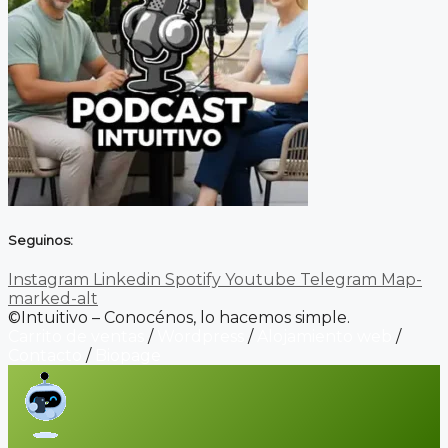
Seguinos:
Instagram
Linkedin
Spotify
Youtube
Telegram
Map-
marked-alt
©Intuitivo – Conocénos, lo hacemos simple.
Carrito de ventas
/
Wordpress
/
Alojamiento web
/
Contacto
/
Biopage