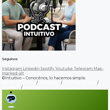
Seguinos:
Instagram
Linkedin
Spotify
Youtube
Telegram
Map-
marked-alt
©Intuitivo – Conocénos, lo hacemos simple.
Carrito de ventas
/
Wordpress
/
Alojamiento web
/
Contacto
/
Biopage