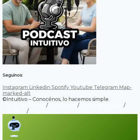
Seguinos:
Instagram
Linkedin
Spotify
Youtube
Telegram
Map-
marked-alt
©Intuitivo – Conocénos, lo hacemos simple.
Carrito de ventas
/
Wordpress
/
Alojamiento web
/
Contacto
/
Biopage