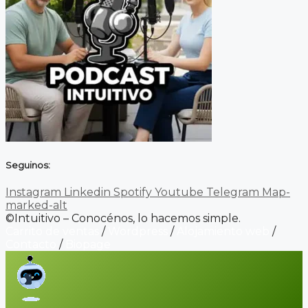
Seguinos:
Instagram
Linkedin
Spotify
Youtube
Telegram
Map-
marked-alt
©Intuitivo – Conocénos, lo hacemos simple.
Carrito de ventas
/
Wordpress
/
Alojamiento web
/
Contacto
/
Biopage