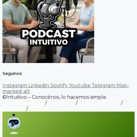
Seguinos:
Instagram
Linkedin
Spotify
Youtube
Telegram
Map-
marked-alt
©Intuitivo – Conocénos, lo hacemos simple.
Carrito de ventas
/
Wordpress
/
Alojamiento web
/
Contacto
/
Biopage