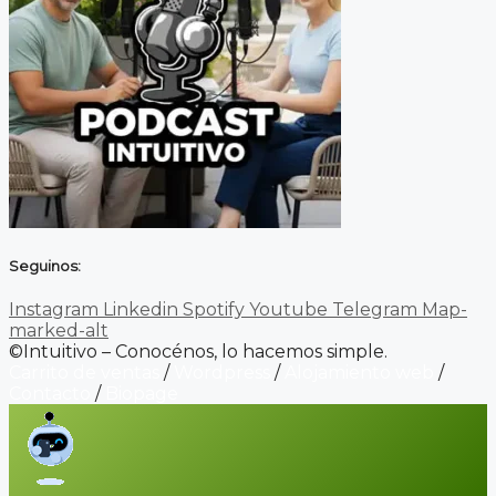
Seguinos:
Instagram
Linkedin
Spotify
Youtube
Telegram
Map-
marked-alt
©Intuitivo – Conocénos, lo hacemos simple.
Carrito de ventas
/
Wordpress
/
Alojamiento web
/
Contacto
/
Biopage