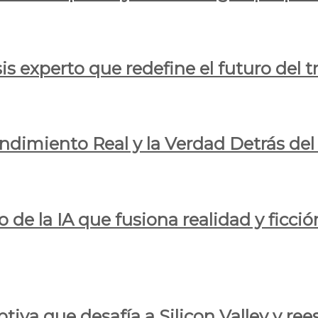
is experto que redefine el futuro del t
endimiento Real y la Verdad Detrás de
o de la IA que fusiona realidad y ficció
iva que desafía a Silicon Valley y reesc