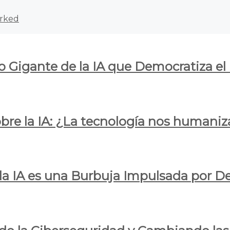
rked
o Gigante de la IA que Democratiza el
obre la IA: ¿La tecnología nos humani
e la IA es una Burbuja Impulsada por