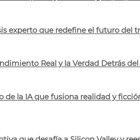
is experto que redefine el futuro del t
endimiento Real y la Verdad Detrás de
o de la IA que fusiona realidad y ficció
iva que desafía a Silicon Valley y reesc