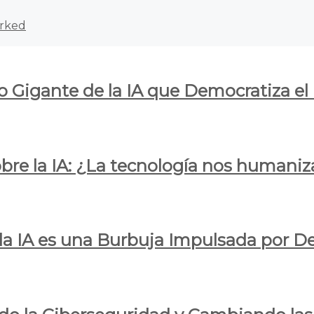
rked
o Gigante de la IA que Democratiza el
obre la IA: ¿La tecnología nos humani
e la IA es una Burbuja Impulsada por