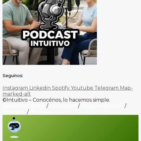
Seguinos:
Instagram
Linkedin
Spotify
Youtube
Telegram
Map-
marked-alt
©Intuitivo – Conocénos, lo hacemos simple.
Carrito de ventas
/
Wordpress
/
Alojamiento web
/
Contacto
/
Biopage