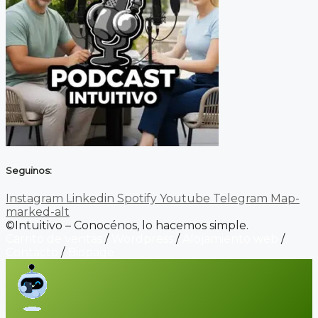
Seguinos:
Instagram
Linkedin
Spotify
Youtube
Telegram
Map-
marked-alt
©Intuitivo – Conocénos, lo hacemos simple.
Carrito de ventas
/
Wordpress
/
Alojamiento web
/
Contacto
/
Biopage