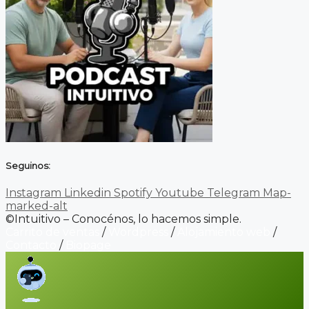
Seguinos:
Instagram
Linkedin
Spotify
Youtube
Telegram
Map-
marked-alt
©Intuitivo – Conocénos, lo hacemos simple.
Carrito de ventas
/
Wordpress
/
Alojamiento web
/
Contacto
/
Biopage