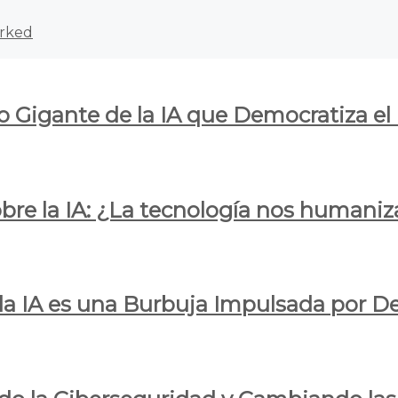
rked
o Gigante de la IA que Democratiza el
obre la IA: ¿La tecnología nos humani
e la IA es una Burbuja Impulsada por