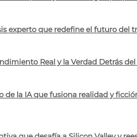
is experto que redefine el futuro del t
endimiento Real y la Verdad Detrás de
o de la IA que fusiona realidad y ficció
iva que desafía a Silicon Valley y reesc