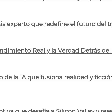
is experto que redefine el futuro del t
endimiento Real y la Verdad Detrás de
o de la IA que fusiona realidad y ficció
iva que desafía a Silicon Valley y reesc