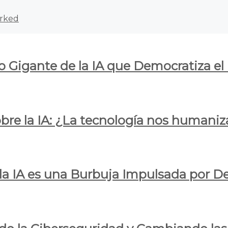
rked
o Gigante de la IA que Democratiza el
obre la IA: ¿La tecnología nos humani
e la IA es una Burbuja Impulsada por