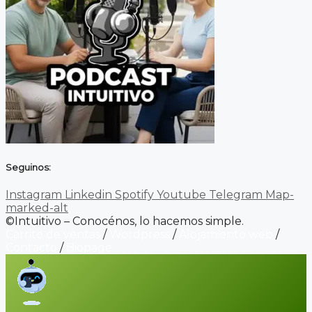
Seguinos:
Instagram
Linkedin
Spotify
Youtube
Telegram
Map-
marked-alt
©Intuitivo – Conocénos, lo hacemos simple.
Carrito de ventas
/
Wordpress
/
Alojamiento web
/
Contacto
/
Biopage