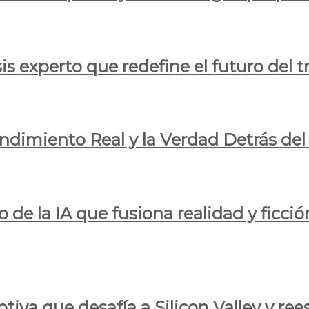
is experto que redefine el futuro del t
endimiento Real y la Verdad Detrás de
o de la IA que fusiona realidad y ficció
iva que desafía a Silicon Valley y reesc