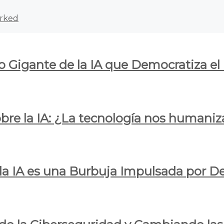
rked
o Gigante de la IA que Democratiza el
obre la IA: ¿La tecnología nos humani
e la IA es una Burbuja Impulsada por