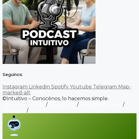
Seguinos:
Instagram
Linkedin
Spotify
Youtube
Telegram
Map-
marked-alt
©Intuitivo – Conocénos, lo hacemos simple.
Carrito de ventas
/
Wordpress
/
Alojamiento web
/
Contacto
/
Biopage