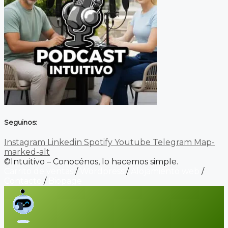
Seguinos:
Instagram
Linkedin
Spotify
Youtube
Telegram
Map-
marked-alt
©Intuitivo – Conocénos, lo hacemos simple.
Carrito de ventas
/
Wordpress
/
Alojamiento web
/
Contacto
/
Biopage