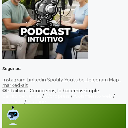
Seguinos:
Instagram
Linkedin
Spotify
Youtube
Telegram
Map-
marked-alt
©Intuitivo – Conocénos, lo hacemos simple.
Carrito de ventas
/
Wordpress
/
Alojamiento web
/
Contacto
/
Biopage